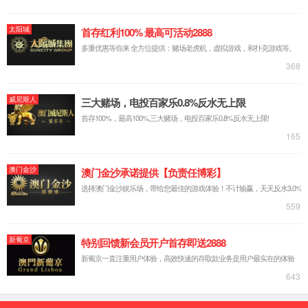
零部件、动力及终端
有色金属勘探、开采
设备
及选矿