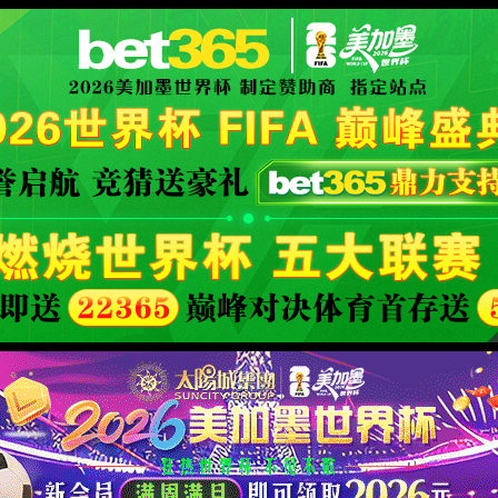
、实时比分及数据查询入口
界杯官网入口
产品中心
投资者关系
新闻