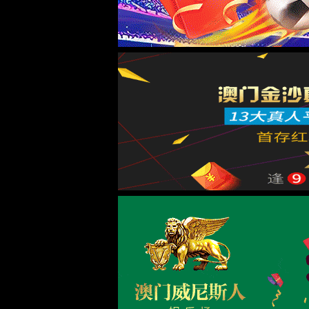
<
返回首页
深化合作 