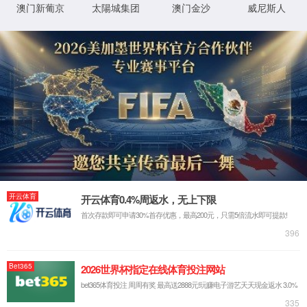
<
返回首页
迪马工业总裁