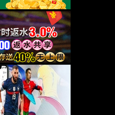
明一行三人冒着炎炎烈日来到世界杯指
总经理向志鹏热情接待了来访嘉宾。
详情 >
召开2026年半年度经营分析会
度经营分析会在股份本部三楼会议室召
指定网站董事长、总经理向志鹏出席会
层、相关职能部门负责人等五十余人参
展开深入交流。