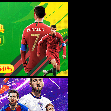
中心
联系我们
招标公告