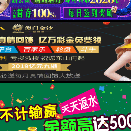
- 公司新闻 -