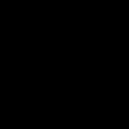
2026世界杯官网入口
企业概况
企业理念