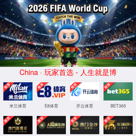
2026世界杯指定网站-官方授权赛事直播
首页
2026世界杯官网入口