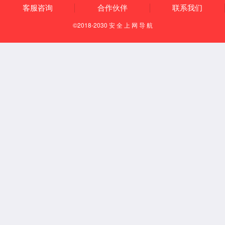
2026世界杯官网入口
产品中心
企业概况
柴油机、减
企业理念
通用汽油机
业务架构
矿业产品
发展历程
现代农业技
人力资源招聘
加盟我们
2026世界杯指定网站©2016 电话:0515-88881908 传真: 地址: